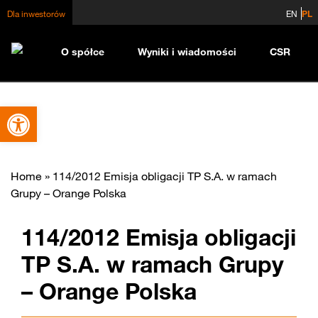
Dla inwestorów
EN
PL
O spółce
Wyniki i wiadomości
CSR
Otwórz pasek narzędzi
Home
»
114/2012 Emisja obligacji TP S.A. w ramach
Grupy – Orange Polska
114/2012 Emisja obligacji
TP S.A. w ramach Grupy
– Orange Polska