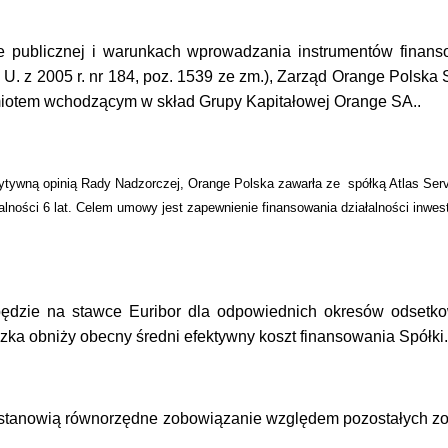
cie publicznej i warunkach wprowadzania instrumentów fina
 U. z 2005 r. nr 184, poz. 1539 ze zm.), Zarząd Orange Polska 
iotem wchodzącym w skład Grupy Kapitałowej Orange SA
..
zytywną opinią Rady Nadzorczej, Orange Polska zawarła ze spółką Atlas Ser
lności 6 lat. Celem umowy jest
zapewnienie finansowania działalności inwes
będzie na stawce Euribor dla odpowiednich okresów odsetk
ka obniży obecny średni efektywny koszt finansowania Spółki.
stanowią równorzędne zobowiązanie względem pozostałych zo