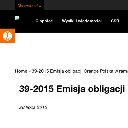
Dla inwestorów
O spółce
Wyniki i wiadomości
CSR
Otwórz pasek narzędzi
Home
»
39-2015 Emisja obligacji Orange Polska w ra
39-2015 Emisja obligacj
28 lipca 2015