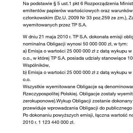
Na podstawie § 5 ust.1 pkt 6 Rozporządzenia Minis
emitentów papierów wartościowych oraz warunkó
członkowskim (Dz.U. 2009 Nr 33 poz.259 ze zm.), Za
wyemitowanych przez TP S.A.
W dniu 21 maja 2010 r. TP S.A. dokonała emisji obli
nominalna Obligacji wynosi 50 000 000 zł, w tym:
a) Emisja o wartości 25 000 000 zł z datą wykupu w
o.o., w której TP S.A. posiada udziały stanowiąc
Wspólników,
b) Emisja o wartości 25 000 000 zł z datą wykupu w
o.o.
Wszystkie wyemitowane Obligacje są denominowane w
Rzeczypospolitej Polskiej. Obligacje zostały wyemi
zerokuponowe).Wykup Obligacji zostanie dokonany w
przewiduje wprowadzania Obligacji do publicznego
Po dokonaniu powyższych emisji, łączna wartość n
2010 r. 1 123 440 000 zł.