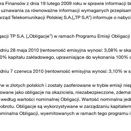
tra Finansów z dnia 19 lutego 2009 roku w sprawie informacji
w uznawania za równoważne informacji wymaganych przepisa
rząd Telekomunikacji Polskiej S.A.(„TP S.A”) informuje o nab
gacji TP S.A. („Obligacje”) w ramach Programu Emisji Obligacji 
 dniu 28 maja 2010 (rentowność emisyjna wynosi: 3,08% w skali
e 100% kapitału zakładowego, uprawniające do wykonania 100% 
 dniu 7 czerwca 2010 (rentowność emisyjna wynosi: 3,10% w ska
 złotych polskich i zostały zaoferowane w trybie emisji niep
towane jako obligacje na okaziciela, niezabezpieczone, zdema
edług wartości nominalnej Obligacji. Wartość nominalna jednej
 obrotu. Obligacje są wykorzystywane w zarządzaniu kapitałe
ominalna Obligacji, wyemitowanych w ramach tego programu i