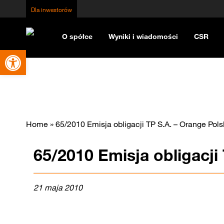
Dla inwestorów
O spółce
Wyniki i wiadomości
CSR
Otwórz pasek narzędzi
Home
»
65/2010 Emisja obligacji TP S.A. – Orange Pol
65/2010 Emisja obligacji
21 maja 2010