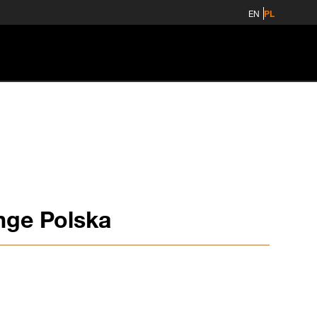
EN
PL
nge Polska