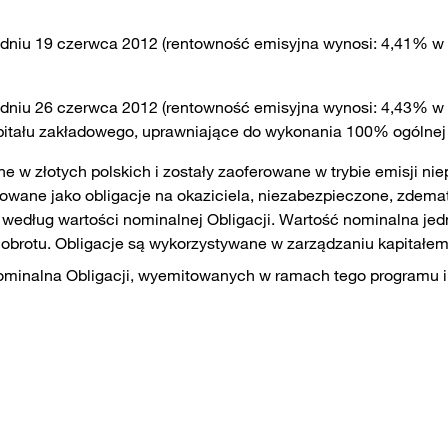
 dniu 19 czerwca 2012 (rentowność emisyjna wynosi: 4,41% w sk
dniu 26 czerwca 2012 (rentowność emisyjna wynosi: 4,43% w ska
apitału zakładowego, uprawniające do wykonania 100% ogólne
 złotych polskich i zostały zaoferowane w trybie emisji niep
towane jako obligacje na okaziciela, niezabezpieczone, zdema
edług wartości nominalnej Obligacji. Wartość nominalna jednej
 obrotu. Obligacje są wykorzystywane w zarządzaniu kapitał
ominalna Obligacji, wyemitowanych w ramach tego programu i