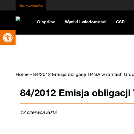
Dla inwestorów
O spółce
Wyniki i wiadomości
CSR
Otwórz pasek narzędzi
Home
»
84/2012 Emisja obligacji TP SA w ramach Grup
84/2012 Emisja obligacj
12 czerwca 2012