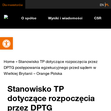
Dla inwestorów
EN
PL
O spółce
Wyniki i wiadomości
CSR
Otwórz pasek narzędzi
Home
»
Stanowisko TP dotyczące rozpoczęcia przez
DPTG postępowania egzekucyjnego przed sądem w
Wielkiej Brytanii – Orange Polska
Stanowisko TP
dotyczące rozpoczęcia
przez DPTG